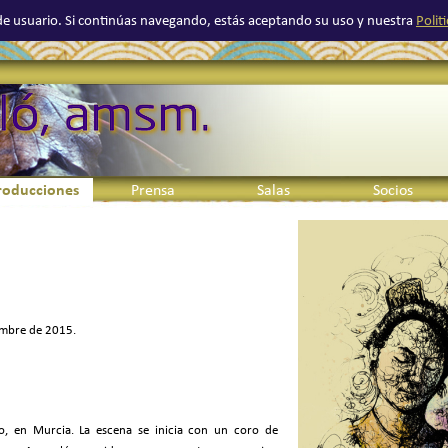
a de usuario. Si continúas navegando, estás aceptando su uso y nuestra
Polit
Saltar menú
roducciones
Prensa
Salas
Socios
▼
▼
iembre de 2015.
ero, en Murcia. La escena se inicia con un coro de