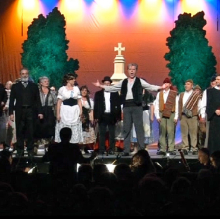
a públicamente su caso y, a pesar de que el sacerdote
­ne dispensa eclesiástica, la autoridad se lleva presa a
ón, recibe la visita de Manuel, quien le confiesa su
icia de que el preso ha muerto, con lo que cesan los