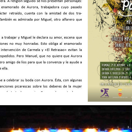
era. A renglón seguido se nos presentan perso­najes:
tá enamorado de Aurora, trabajadora cuyo pasado
rácter retraído, cuenta con la amistad de dos tra­
También es admi­rada por Miguel, otro alfarero que
 a trabajar y Miguel le declara su amor, escena que
siones no muy honradas. Esto obliga al ena­morado
 interven­ción de Carmela y «El Retrasao» evitan la
despedidos. Pero Manuel, que no quie­re que Aurora
e­ro amigo de líos para que la convenza y le ayude a
 ella.
pone a celebrar su boda con Aurora. Ésta, con algunas
canciones picarescas sobre los deberes de la mujer
cuando trata de recurrir a Cuco se da cuenta de que
areja. Se realiza la boda, y Manuel se aleja meditando
 había estado casada con un hombre que el día de la
ón. En medio de la alegría del enlace, se interrumpe
aña­do de la fuerza pública y detiene a la esposa, a