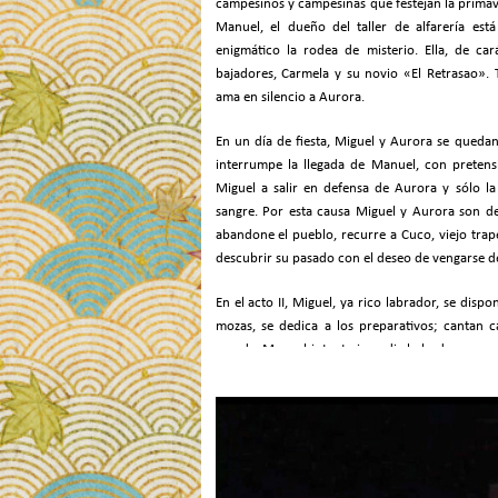
campesinos y campesinas que festejan la primav
Manuel, el dueño del taller de alfarería es
enigmático la rodea de miste­rio. Ella, de ca
bajadores, Carmela y su novio «El Retrasao». 
ama en silencio a Aurora.
En un día de fiesta, Miguel y Aurora se quedan
interrumpe la llegada de Manuel, con preten
Miguel a salir en defensa de Aurora y sólo la
sangre. Por esta cau­sa Miguel y Aurora son 
abandone el pueblo, recurre a Cuco, viejo trap
descubrir su pasado con el deseo de vengarse de
En el acto II, Miguel, ya rico labrador, se dis
mozas, se dedica a los preparativos; cantan 
casada. Manuel intenta impedir la boda, pero 
éste se ha puesto también de parte de la joven p
la venganza.
El secreto del pasado de Aurora se debía a que
boda cometió un crimen y fue condenado a prisi
la celebración cuando se presenta Manuel acomp