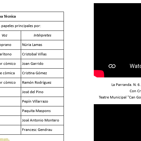
ha Técnica
 papeles principales por:
Voz
Intérpretes
oprano
Núria Lamas
arìtono
Cristobal Viñas
or còmico
Joan Garrido
le còmica
Cristina Gómez
or còmico
Ramón Rodríguez
La Parranda. N. 6
Con Cri
José del Pino
Teatre Municipal "Can Go
Pepín Villarrazo
Paquita Maspons
José Antonio Montero
Francesc Gendrau
amsm.