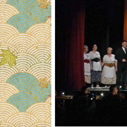
pesar de los esfuer­zos de Miguel. Aurora relat
insiste en que el enlace es legal, pues Aurora tie
Aurora.
En el acto III Miguel, sumido en la desesperaci
arrepentimiento. Al pro­pio tiempo llega la not
obstáculos a la felicidad de la joven pareja.