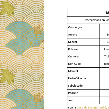
Fic
Interpretada en los
Personajes
Aurora
S
Miguel
B
Retrasao
Ten
Carmela
Tip
Don Cuco
Ten
Manuel
Padre Vicente
Sabelotodo
Padrino
Juez
con la
Coral de
Fòrum Abelló, 