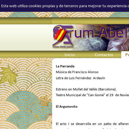
Vaya al Contenido
Esta web utiliza cookies propias y de terceros para mejorar tu experienci
Select Language
▼
Buscar
Inicio
Contactos
P
La Parranda
Música de Francisco Alonso
Letra de Luis Fernández Ardavín
Estreno en Mollet del Vallès (Barcelona).
Teatre Municipal de "Can Gomá" el 29 de Nov
El Argumento
El acto I se desarrolla en un patio de alfar